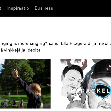
t
Inspiraatio
Business
inging is more singing", sanoi Ella Fitzgerald, ja me ol
ä vinkkejä ja ideoita.