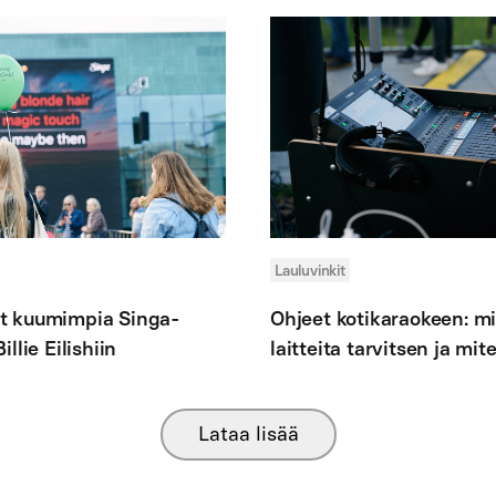
Lauluvinkit
dät kuumimpia Singa-
Ohjeet kotikaraokeen: mi
llie Eilishiin
laitteita tarvitsen ja mi
Lataa lisää