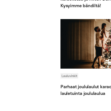
Kysyimme bändiltä!
Lauluvinkit
Parhaat joululaulut ka
lauletuinta joululaulua