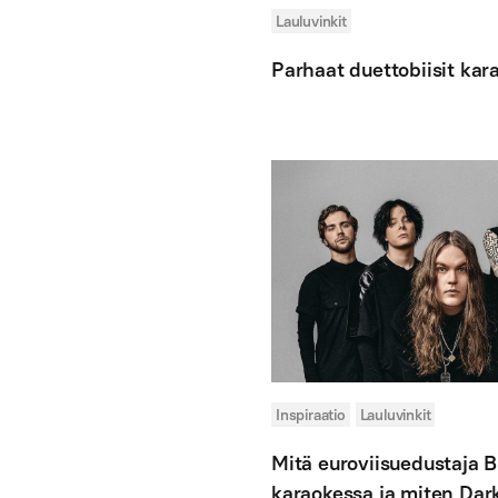
Lauluvinkit
Parhaat duettobiisit kar
Inspiraatio
Lauluvinkit
Mitä euroviisuedustaja B
karaokessa ja miten Dark