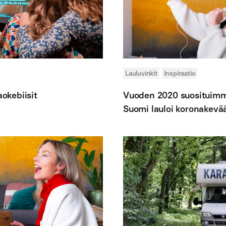
Lauluvinkit
Inspiraatio
aokebiisit
Vuoden 2020 suosituimma
Suomi lauloi koronakevää