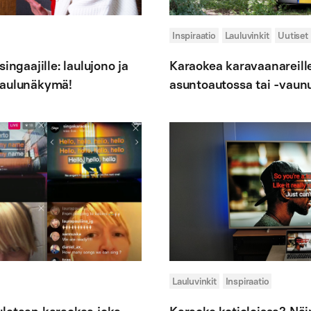
Inspiraatio
Lauluvinkit
Uutiset
ingaajille: laulujono ja
Karaokea karavaanareille
laulunäkymä!
asuntoautossa tai -vaun
Lauluvinkit
Inspiraatio