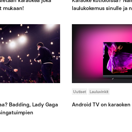
uletaan karaokea joka
Karaoke kotioloissa? Näi
et mukaan!
laulukokemus sinulle ja n
Uutiset
Lauluvinkit
laa? Badding, Lady Gaga
Android TV on karaoken u
 singatuimpien