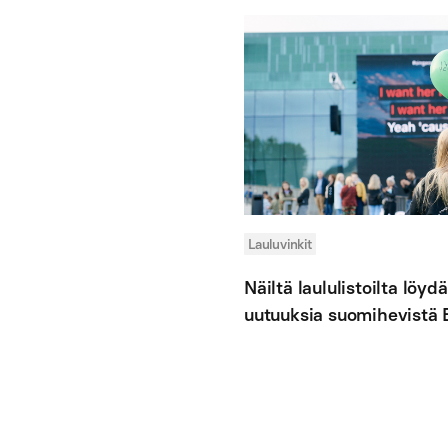
Lauluvinkit
Näiltä laululistoilta löy
uutuuksia suomihevistä Bi