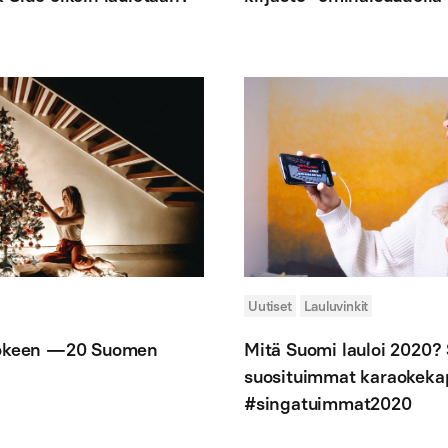
Uutiset
Lauluvinkit
raokeen —20 Suomen
Mitä Suomi lauloi 2020?
suosituimmat karaokeka
#singatuimmat2020