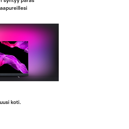
n syntyy paras
aapureillesi
usi koti.