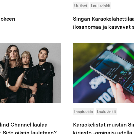
Uutiset
Lauluvinkit
aokeen
Singan Karaokelähettilää
ilosanomaa ja kasvavat s
Inspiraatio
Lauluvinkit
lind Channel laulaa
Karaokelistat muistiin 
 Side oikein lauletaan?
kirjasto -ominaisuudella