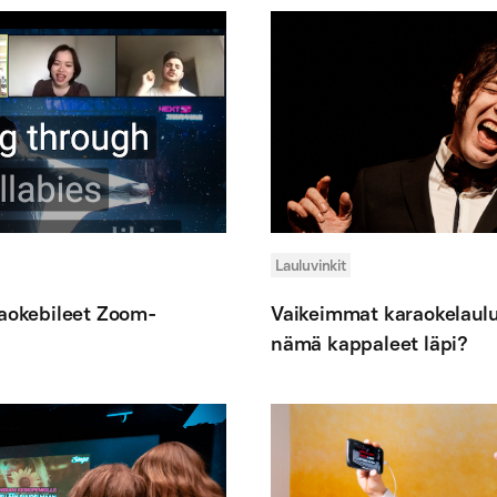
Lauluvinkit
raokebileet Zoom-
Vaikeimmat karaokelaulu
nämä kappaleet läpi?