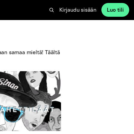
Kirjaudu sisään
Luo tili
laan samaa mieltä! Täältä