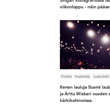
Singan Instagramissa la
viikonloppu - näin pääs
Uutiset
Inspiraatio
Lauluvinkit
Kenen lauluja Suomi lau
ja Arttu Wiskari vuoden
kärkikahinoissa.