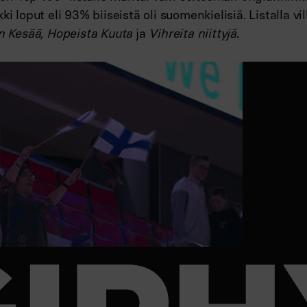
ki loput eli 93% biiseistä oli suomenkielisiä. Listalla vi
in Kesää, Hopeista Kuuta
ja
Vihreita niittyjä
.