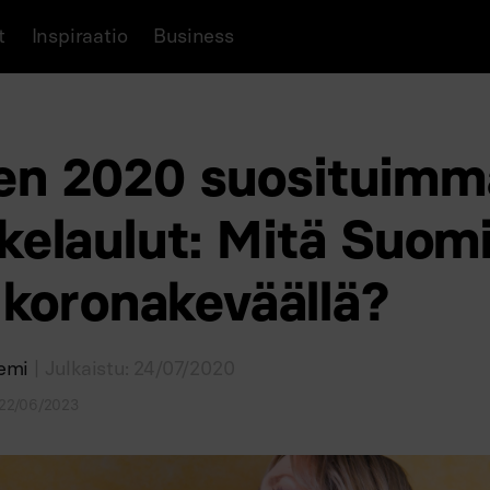
t
Inspiraatio
Business
en 2020 suosituimm
kelaulut: Mitä Suom
i koronakeväällä?
iemi
| Julkaistu: 24/07/2020
: 22/06/2023