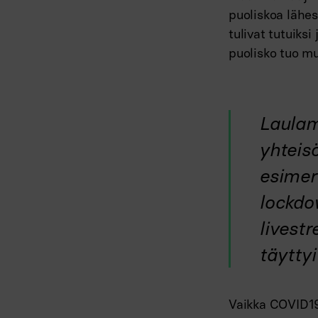
puoliskoa lähes
tulivat tutuiksi
puolisko tuo m
Laulami
yhteis
esimerk
lockdo
livest
täytty
Vaikka COVID19