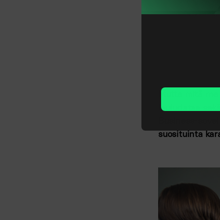
belting out y
#party #singi
Mutta mitä me s
lauludataa sekä
Business-sovell
suosituinta kar