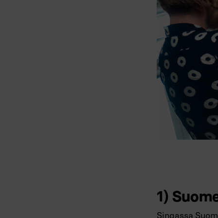
1) Suome
Singassa Suome