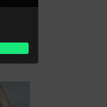
aoke #music
T
uvuoden 2020
olevasta Singa
in. Tsekkaa 100