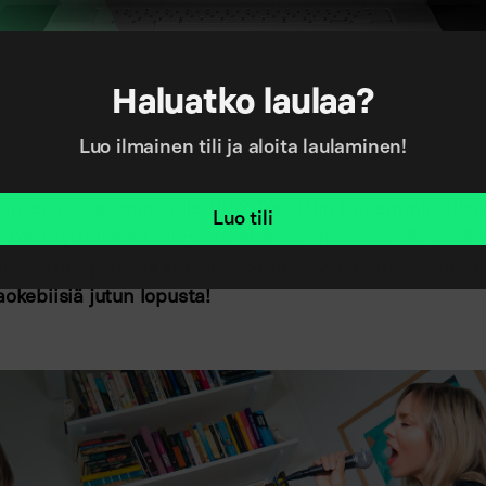
our favourite songs.❤️ See you at 6pm GMT!😉 #quarantinekaraoke #kar
ng
A post shared by
Singa
(@singakaraoke) on
Apr 24, 2020 at 6:28am PD
Haluatko laulaa?
Luo ilmainen tili ja aloita laulaminen!
itten oikeastaan laulettiin? Tutkittiin tarkemmin alk
Luo tili
 kotikäyttöisestä Singasta että ravintoloissa käytössä 
uksesta - ja tässä katsaus koronakevään laulutrendeih
aokebiisiä jutun lopusta!