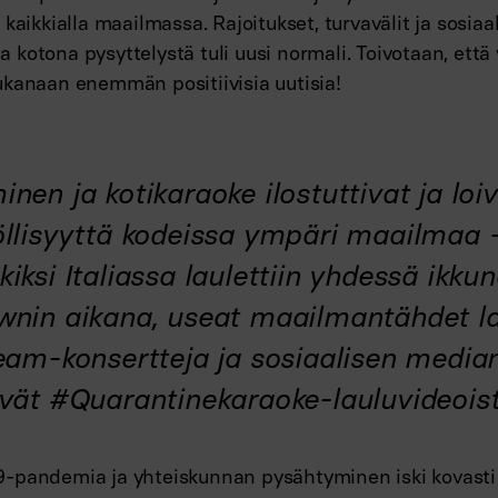
 kaikkialla maailmassa. Rajoitukset, turvavälit ja sosiaa
 ja kotona pysyttelystä tuli uusi normali. Toivotaan, ett
ukanaan enemmän positiivisia uutisia!
nen ja kotikaraoke ilostuttivat ja loi
öllisyyttä kodeissa ympäri maailmaa 
iksi Italiassa laulettiin yhdessä ikkun
wnin aikana, useat maailmantähdet la
ream-konsertteja ja sosiaalisen media
ivät #Quarantinekaraoke-lauluvideoist
-pandemia ja yhteiskunnan pysähtyminen iski kovast