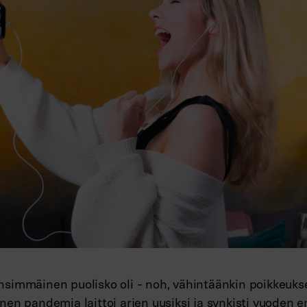
simmäinen puolisko oli - noh, vähintäänkin poikkeukse
nen pandemia laittoi arjen uusiksi ja synkisti vuoden 