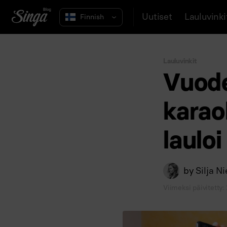
Uutiset
Lauluvinki
Lauluvinkit
Vuod
karao
laulo
by
Silja N
Viimeksi päivitetty