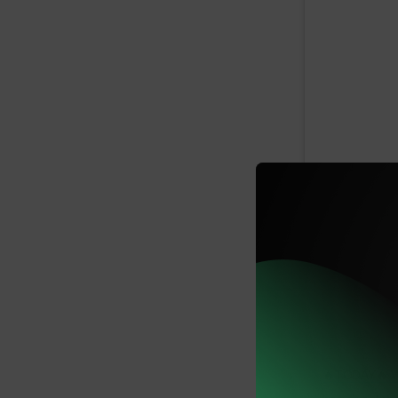
🔥TODAY🔥 We 