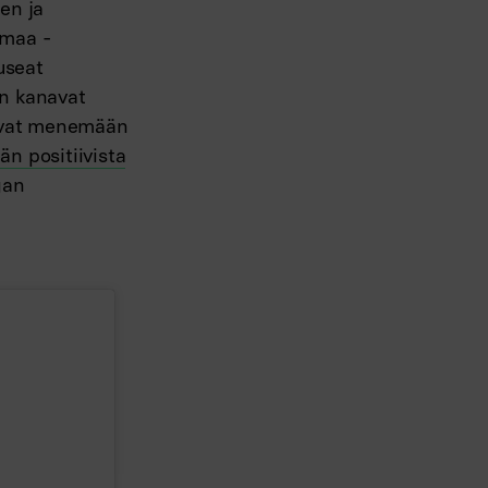
en ja
lmaa -
useat
an kanavat
livat menemään
n positiivista
gan