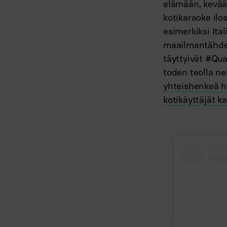
elämään, kevään
kotikaraoke ilo
esimerkiksi Ital
maailmantähdet
täyttyivät #Qu
toden teolla ne
yhteishenkeä h
kotikäyttäjät k