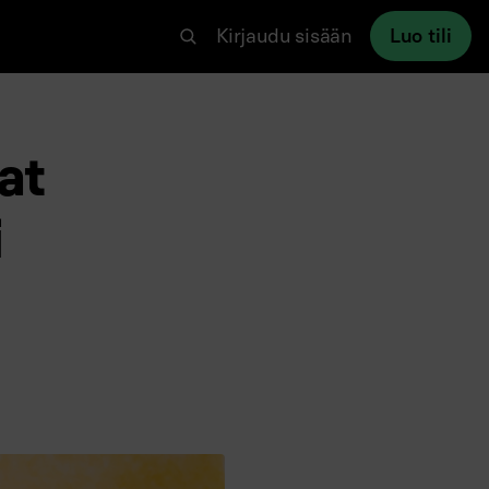
Kirjaudu sisään
Luo tili
at
i