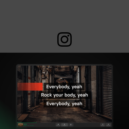
View this post on Instagram
are having a Instagram Live Karaoke tonight!🎶🎤 Come and join us if y