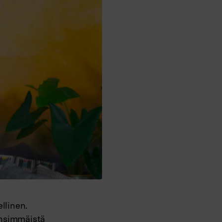
llinen.
ensimmäistä