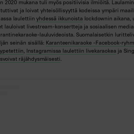
 2020 mukana tuli myös positiivisia ilmiöitä. Laulamin
stuttivat ja loivat yhteisöllisyyttä kodeissa ympäri maai
iassa laulettiin
yhdessä ikkunoista
lockdownin aikana, 
 lauloivat livestream-konsertteja ja sosiaalisen medi
arantinekaraoke-lauluvideoista. Suomalaisetkin luritte
ljän seinän sisällä:
Karanteenikaraoke -Facebook-ryhmä
ypetettiin
,
Instagramissa laulettiin livekaraokea
ja Sin
asvoivat räjähdysmäisesti
.