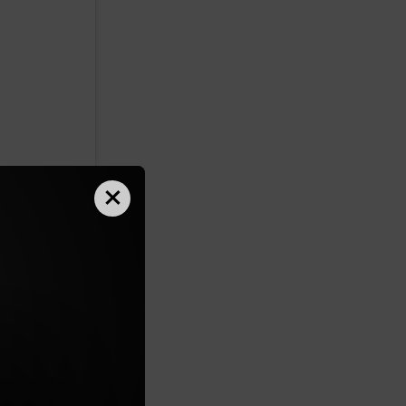
×
ou feel like