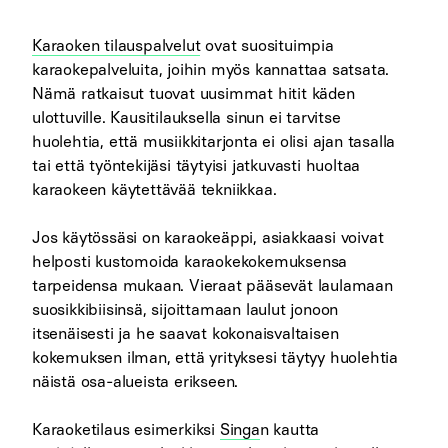
Karaoken tilauspalvelut
ovat suosituimpia
karaokepalveluita, joihin myös kannattaa satsata.
Nämä ratkaisut tuovat uusimmat hitit käden
ulottuville. Kausitilauksella sinun ei tarvitse
huolehtia, että musiikkitarjonta ei olisi ajan tasalla
tai että työntekijäsi täytyisi jatkuvasti huoltaa
karaokeen käytettävää tekniikkaa.
Jos käytössäsi on karaokeäppi, asiakkaasi voivat
helposti kustomoida karaokekokemuksensa
tarpeidensa mukaan. Vieraat pääsevät laulamaan
suosikkibiisinsä, sijoittamaan laulut jonoon
itsenäisesti ja he saavat kokonaisvaltaisen
kokemuksen ilman, että yrityksesi täytyy huolehtia
näistä osa-alueista erikseen.
Karaoketilaus esimerkiksi
Singa
n kautta