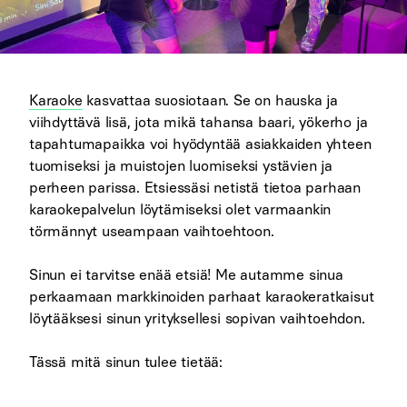
Karaoke
kasvattaa suosiotaan. Se on hauska ja
viihdyttävä lisä, jota mikä tahansa baari, yökerho ja
tapahtumapaikka voi hyödyntää asiakkaiden yhteen
tuomiseksi ja muistojen luomiseksi ystävien ja
perheen parissa. Etsiessäsi netistä tietoa parhaan
karaokepalvelun löytämiseksi olet varmaankin
törmännyt useampaan vaihtoehtoon.
Sinun ei tarvitse enää etsiä! Me autamme sinua
perkaamaan markkinoiden parhaat karaokeratkaisut
löytääksesi sinun yrityksellesi sopivan vaihtoehdon.
Tässä mitä sinun tulee tietää: