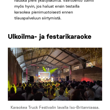
hauska pieni yksityiskohta. Vaihtoehto toimii
myös hyvin, jos haluat ensin testailla
karaokea pienimuotoisesti ennen
tilauspalveluun siirtymistä.
Ulkoilma- ja festarikaraoke
Karaokea Truck Festivalin lavalla Iso-Britanniassa.