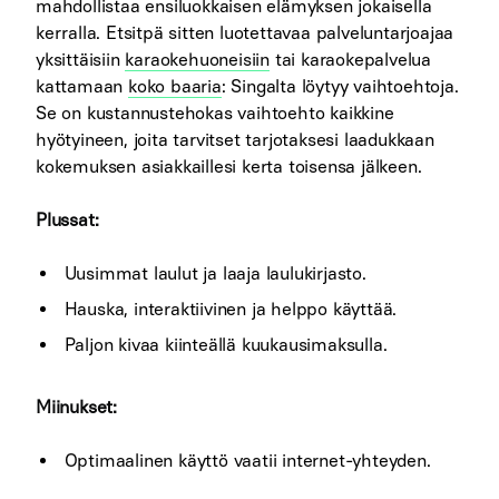
mahdollistaa ensiluokkaisen elämyksen jokaisella
kerralla. Etsitpä sitten luotettavaa palveluntarjoajaa
yksittäisiin
karaokehuoneisiin
tai karaokepalvelua
kattamaan
koko baaria
: Singalta löytyy vaihtoehtoja.
Se on kustannustehokas vaihtoehto kaikkine
hyötyineen, joita tarvitset tarjotaksesi laadukkaan
kokemuksen asiakkaillesi kerta toisensa jälkeen.
Plussat:
Uusimmat laulut ja laaja laulukirjasto.
Hauska, interaktiivinen ja helppo käyttää.
Paljon kivaa kiinteällä kuukausimaksulla.
Miinukset:
Optimaalinen käyttö vaatii internet-yhteyden.