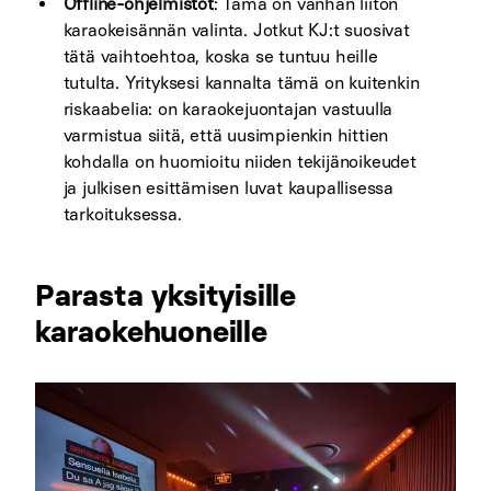
Offline-ohjelmistot
: Tämä on vanhan liiton
karaokeisännän valinta. Jotkut KJ:t suosivat
tätä vaihtoehtoa, koska se tuntuu heille
tutulta. Yrityksesi kannalta tämä on kuitenkin
riskaabelia: on karaokejuontajan vastuulla
varmistua siitä, että uusimpienkin hittien
kohdalla on huomioitu niiden tekijänoikeudet
ja julkisen esittämisen luvat kaupallisessa
tarkoituksessa.
Parasta yksityisille
karaokehuoneille