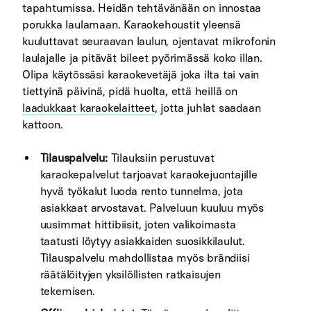
tapahtumissa. Heidän tehtävänään on innostaa
porukka laulamaan. Karaokehoustit yleensä
kuuluttavat seuraavan laulun, ojentavat mikrofonin
laulajalle ja pitävät bileet pyörimässä koko illan.
Olipa käytössäsi karaokevetäjä joka ilta tai vain
tiettyinä päivinä, pidä huolta, että heillä on
laadukkaat karaokelaitteet
, jotta juhlat saadaan
kattoon.
Tilauspalvelu:
Tilauksiin perustuvat
karaokepalvelut tarjoavat karaokejuontajille
hyvä työkalut luoda rento tunnelma, jota
asiakkaat arvostavat. Palveluun kuuluu myös
uusimmat hittibiisit, joten valikoimasta
taatusti löytyy asiakkaiden suosikkilaulut.
Tilauspalvelu mahdollistaa myös brändiisi
räätälöityjen yksilöllisten ratkaisujen
tekemisen.