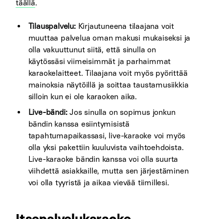
täällä
.
Tilauspalvelu:
Kirjautuneena tilaajana voit
muuttaa palvelua oman makusi mukaiseksi ja
olla vakuuttunut siitä, että sinulla on
käytössäsi viimeisimmät ja parhaimmat
karaokelaitteet. Tilaajana voit myös pyörittää
mainoksia näytöillä ja soittaa taustamusiikkia
silloin kun ei ole karaoken aika.
Live-bändi:
Jos sinulla on sopimus jonkun
bändin kanssa esiintymisistä
tapahtumapaikassasi, live-karaoke voi myös
olla yksi pakettiin kuuluvista vaihtoehdoista.
Live-karaoke bändin kanssa voi olla suurta
viihdettä asiakkaille, mutta sen järjestäminen
voi olla tyyristä ja aikaa vievää tiimillesi.
Itsepalvelukaraoke