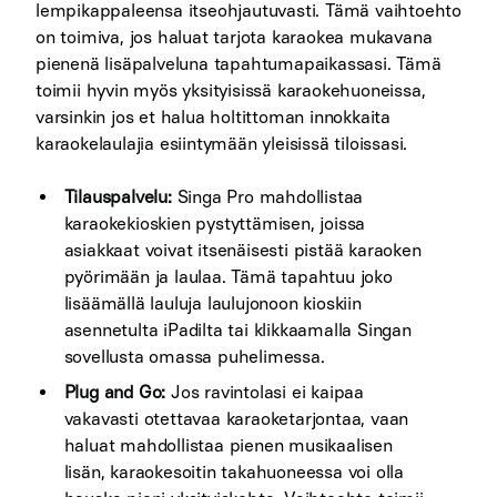
lempikappaleensa itseohjautuvasti. Tämä vaihtoehto
on toimiva, jos haluat tarjota karaokea mukavana
pienenä lisäpalveluna tapahtumapaikassasi. Tämä
toimii hyvin myös yksityisissä karaokehuoneissa,
varsinkin jos et halua holtittoman innokkaita
karaokelaulajia esiintymään yleisissä tiloissasi.
Tilauspalvelu:
Singa Pro mahdollistaa
karaokekioskien pystyttämisen, joissa
asiakkaat voivat itsenäisesti pistää karaoken
pyörimään ja laulaa. Tämä tapahtuu joko
lisäämällä lauluja laulujonoon kioskiin
asennetulta iPadilta tai klikkaamalla Singan
sovellusta omassa puhelimessa.
Plug and Go:
Jos ravintolasi ei kaipaa
vakavasti otettavaa karaoketarjontaa, vaan
haluat mahdollistaa pienen musikaalisen
lisän, karaokesoitin takahuoneessa voi olla