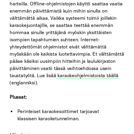
harteilla. Offline-ohjelmistojen käyttö saattaa vaatia
enemmän päivittämistä kuin mihin sinulla on
välttämättä aikaa. Vaikka systeemi toimii joillekin
karaokejuontajille, se saattaa teettää enemmän
hommaa sinulle yrittäjänä myöskin yksittäisten
isompien tapahtumien suhteen. Internet-
yhteydettömät ohjelmistot eivät välttämättä
myöskään ole kaikista luotettavimpia. Et välttämättä
pääse käsiksi uusimpiin hitteihin ja laulukirjaston
päivittäminen vaatii tässä vaihtoehdossa usein
taustatyötä. Lue lisää
karaokeohjelmistoista täällä
(englanniksi).
Plussat:
Perinteiset karaokesoittimet tarjoavat
klassisen karaoketunnelman.