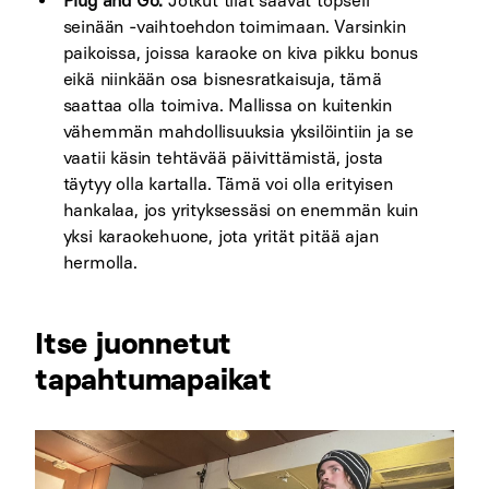
Plug and Go:
Jotkut tilat saavat töpseli
seinään -vaihtoehdon toimimaan. Varsinkin
paikoissa, joissa karaoke on kiva pikku bonus
eikä niinkään osa bisnesratkaisuja, tämä
saattaa olla toimiva. Mallissa on kuitenkin
vähemmän mahdollisuuksia yksilöintiin ja se
vaatii käsin tehtävää päivittämistä, josta
täytyy olla kartalla. Tämä voi olla erityisen
hankalaa, jos yrityksessäsi on enemmän kuin
yksi karaokehuone, jota yrität pitää ajan
hermolla.
Itse juonnetut
tapahtumapaikat