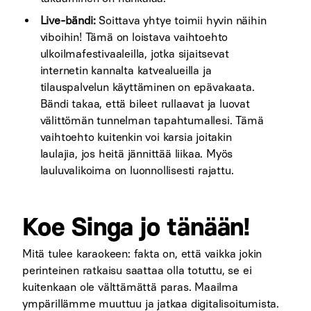
Live-bändi:
Soittava yhtye toimii hyvin näihin
viboihin! Tämä on loistava vaihtoehto
ulkoilmafestivaaleilla, jotka sijaitsevat
internetin kannalta katvealueilla ja
tilauspalvelun käyttäminen on epävakaata.
Bändi takaa, että bileet rullaavat ja luovat
välittömän tunnelman tapahtumallesi. Tämä
vaihtoehto kuitenkin voi karsia joitakin
laulajia, jos heitä jännittää liikaa. Myös
lauluvalikoima on luonnollisesti rajattu.
Koe Singa jo tänään!
Mitä tulee karaokeen: fakta on, että vaikka jokin
perinteinen ratkaisu saattaa olla totuttu, se ei
kuitenkaan ole välttämättä paras. Maailma
ympärillämme muuttuu ja jatkaa digitalisoitumista.