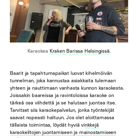
Karaokea
Kraken Barissa Helsingissä
.
Baarit ja tapahtumapaikat luovat kihelmöivän
tunnelman, joka kannustaa asiakkaita tulemaan
yhteen ja nauttimaan vanhasta kunnon karaokesta.
Joissakin baareissa ja ravintoloissa karaoke on
tärkeä osa viihdettä ja se halutaan juontaa itse.
Tarvitset siis karaokepalvelun, jonka työntekijät
saavat nopeasti haltuun. Jos olet aloittamassa
tällaista toimintaa, löydät hyviä v
inkkejä
karaokeiltojen juontamiseen ja mainostamiseen