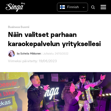
Business Suomi
Näin valitset parhaan
karaokepalvelun yrityksellesi
by
Soheila Mikkonen
| Julkaistu: 24/10/2022
Viimeksi päivitetty: 19/06/2023