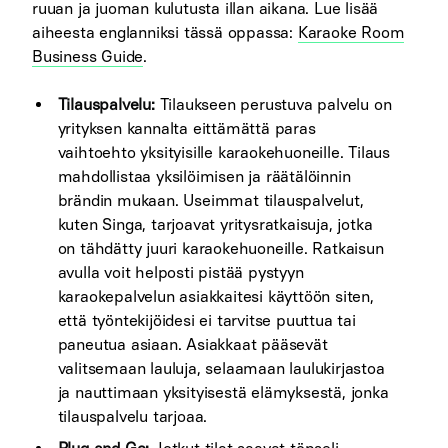
ruuan ja juoman kulutusta illan aikana. Lue lisää
aiheesta englanniksi tässä oppassa:
Karaoke Room
Business Guide
.
Tilauspalvelu:
Tilaukseen perustuva palvelu on
yrityksen kannalta eittämättä paras
vaihtoehto yksityisille karaokehuoneille. Tilaus
mahdollistaa yksilöimisen ja räätälöinnin
brändin mukaan. Useimmat tilauspalvelut,
kuten Singa, tarjoavat yritysratkaisuja, jotka
on tähdätty juuri karaokehuoneille. Ratkaisun
avulla voit helposti pistää pystyyn
karaokepalvelun asiakkaitesi käyttöön siten,
että työntekijöidesi ei tarvitse puuttua tai
paneutua asiaan. Asiakkaat pääsevät
valitsemaan lauluja, selaamaan laulukirjastoa
ja nauttimaan yksityisestä elämyksestä, jonka
tilauspalvelu tarjoaa.