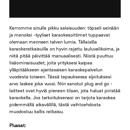
Kerromme sinulle pikku salaisuuden: töpseli seinään
ja menoksi -tyyliset karaokesoittimet tuppaavat
olemaan menneen talven lumia. Tällaisilla
karaokeratkaisuilla on hyvin rajattu lauluvalikoima, ja
niitä pitää päivittää manuaalisesti. Niistä puuttuu
lisäominaisuudet, joita yrityksesi kaipaa
ylläpitääkseen ajantasaisen karaokepalvelun
vuodesta toiseen. Tässä tapauksessa sijoituksesi
arvo laskee joka vuosi. Niin sanotut plug and go -
laitteet ovat hyviä pieneen tilaan, jota haluat piristää
karaokella. Jos tarkoituksenasi on tarjota karaokea
pidemmällä aikavälillä, tästä vaihtoehdosta
muodostuu kallis ratkaisu.
Plussat: