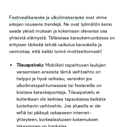
Festivaalikaraoke
ja
ulkoilmakaraoke
ovat viime
aikojen nousevia trendejä. Ne ovat lyömätön keino
saada yleisö mukaan ja kokemaan olevansa osa
yhteistä elämystä. Tällaisissa karaokemuodoissa on
erityisen tärkeää tehdä vaikutus karaokella ja
varmistaa, että kaikki toimii moitteettomasti!
Tilauspalvelu:
Mobiilisti tapahtuvan laulujen
varaamisen ansiosta tämä vaihtoehto on
helppo ja hyvä ratkaisu, varsinkin jos
ulkoilmatapahtumassasi tai festareilla on
loistava karaokejuontaja. Tilauspalvelu ei
kuitenkaan ole kaikissa tapauksissa kaikista
luotettavin vaihtoehto. Jos alueella ei ole
wifiä tai pääsyä vakaaseen internet-
yhteyteen, korkealaatuisen kokemuksen
takaaminen on hankalaa.