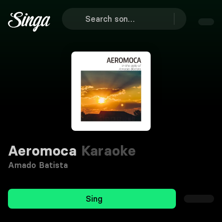
Aeromoca
Karaoke
Amado Batista
Sing