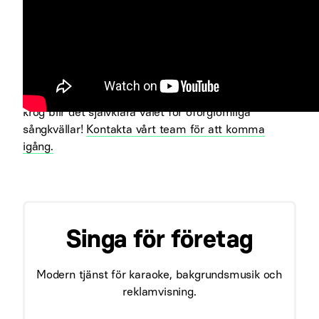
De här funktionerna, paketerat i
Singa Business Box
,
gör att du kan skapa en oförglömlig karaokekväll
som får dina företagskunder att sprida lovord och
vilja komma tillbaka. Det finns inget att vänta på,
uppgradera din karaokemiljö idag och se till att din
krog blir det självklara valet för oförglömliga
sångkvällar!
Kontakta vårt team för att komma
igång.
Singa för företag
Modern tjänst för karaoke, bakgrundsmusik och
reklamvisning.