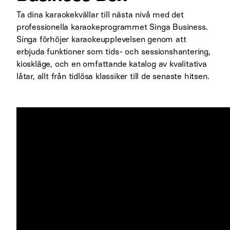
Ta dina karaokekvällar till nästa nivå med det
professionella karaokeprogrammet Singa Business.
Singa förhöjer karaokeupplevelsen genom att
erbjuda funktioner som tids- och sessionshantering,
kioskläge, och en omfattande katalog av kvalitativa
låtar, allt från tidlösa klassiker till de senaste hitsen.