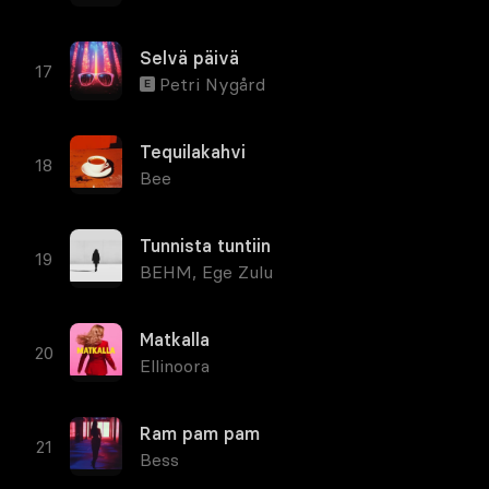
Selvä päivä
Petri Nygård
E
Tequilakahvi
Bee
Tunnista tuntiin
BEHM
,
Ege Zulu
Matkalla
Ellinoora
Ram pam pam
Bess