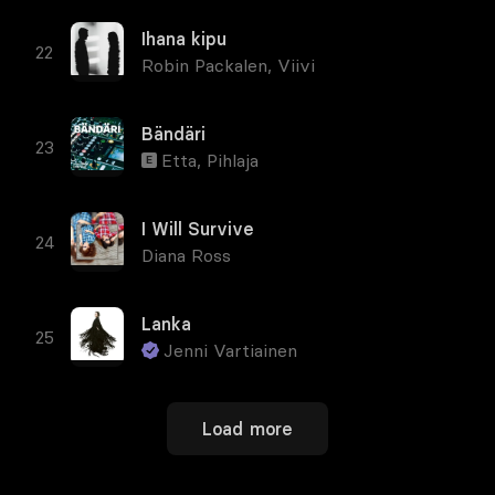
Ihana kipu
Robin Packalen
,
Viivi
Bändäri
Etta
,
Pihlaja
E
I Will Survive
Diana Ross
Lanka
Jenni Vartiainen
Load more