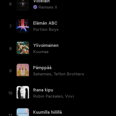
Villieläin
Ramses II
Elämän ABC
Portion Boys
Ylivoimainen
Kuumaa
Pämppää
Sahamies
,
Teflon Brothers
Ihana kipu
Robin Packalen
,
Viivi
Kuumilla hiilillä