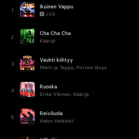
Ikuinen Vappu
JVG
E
Cha Cha Cha
Käärijä
Vauhti kiihtyy
Matti ja Teppo
,
Portion Boys
Ruoska
Erika Vikman
,
Käärijä
Reiviluola
Haloo Helsinki!