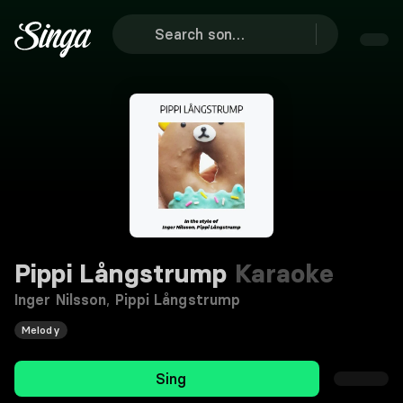
Pippi Långstrump
Karaoke
Inger Nilsson
,
Pippi Långstrump
Melody
Sing