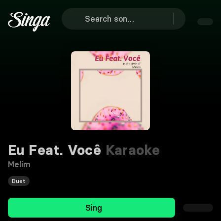
Eu Feat. Você
Karaoke
Melim
Duet
Sing