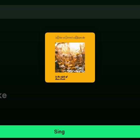
ke
Sing