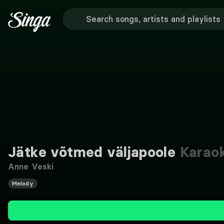
Jätke võtmed väljapoole
Karao
Anne Veski
Melody