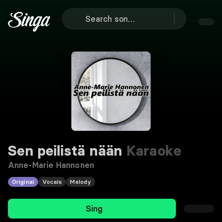
Sen peilistä nään
Karaoke
Anne-Marie Hannonen
Original
Vocals
Melody
Sing