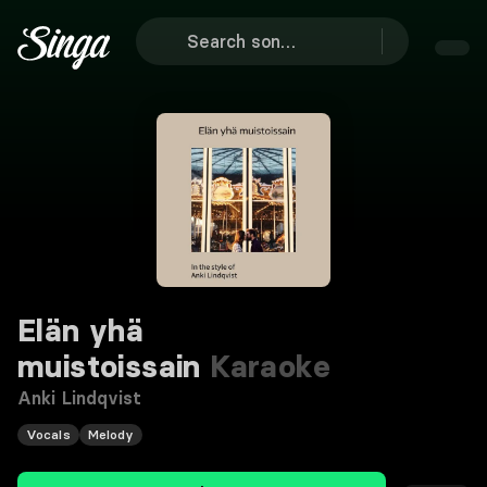
Elän yhä
muistoissain
Karaoke
Anki Lindqvist
Vocals
Melody