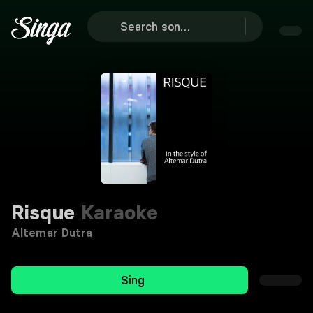
Risque
Karaoke
Altemar Dutra
Sing