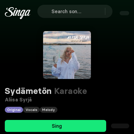
Sydämetön
Karaoke
Aliisa Syrjä
Original
Vocals
Melody
Sing