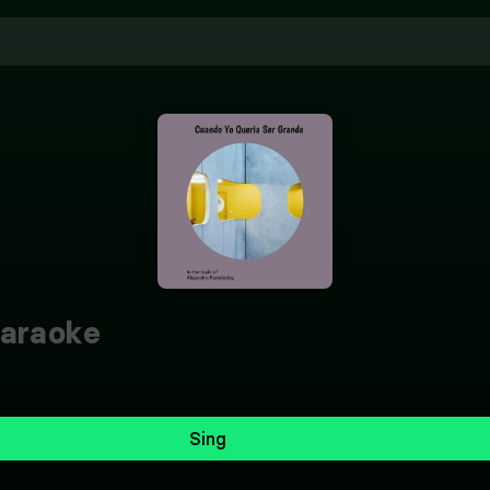
araoke
Sing