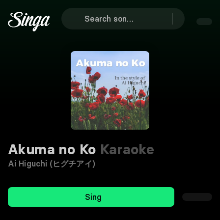
Akuma no Ko
Karaoke
Ai Higuchi (ヒグチアイ)
Sing