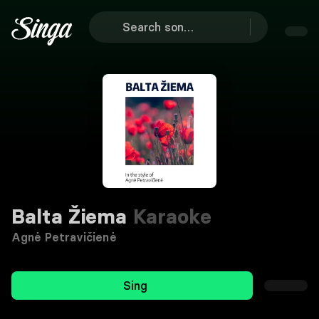
Balta Žiema
Karaoke
Agnė Petravičienė
Sing