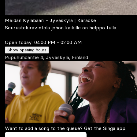
Meidän Kyläbaari - Jyväskylä | Karaoke
Seurusteluravintola johon kaikille on helppo tulla.
Open today:
04:00 PM - 02:00 AM
Show opening hours
Pupuhuhdantie 4, Jyväskylä, Finland
Want to add a song to the queue? Get the Singa app.