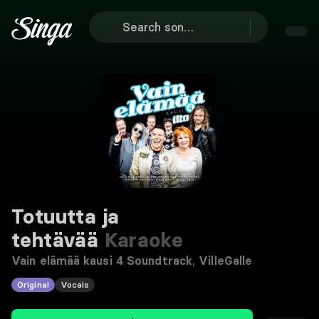
Totuutta ja
tehtävää
Karaoke
Vain elämää kausi 4 Soundtrack
,
VilleGalle
Original
Vocals