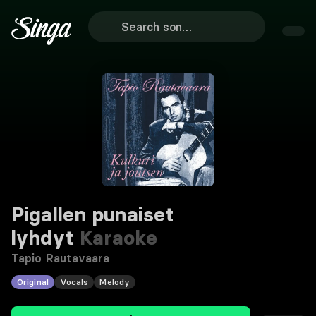
Pigallen punaiset
lyhdyt
Karaoke
Tapio Rautavaara
Original
Vocals
Melody