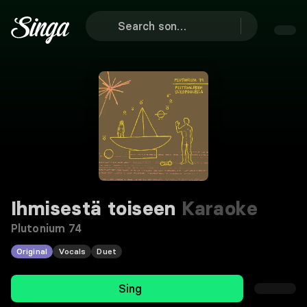
Ihmisestä toiseen
Karaoke
Plutonium 74
Original
Vocals
Duet
Sing