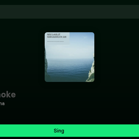
aoke
na
Sing