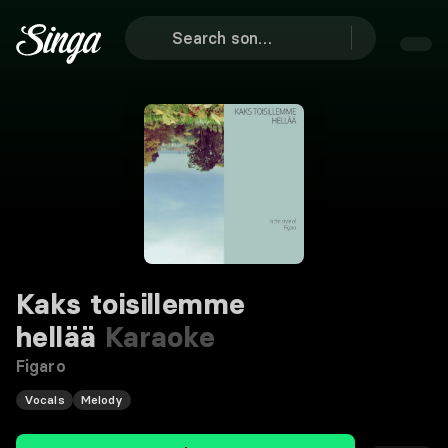
Kaks toisillemme
hellää
Karaoke
Figaro
Vocals
Melody