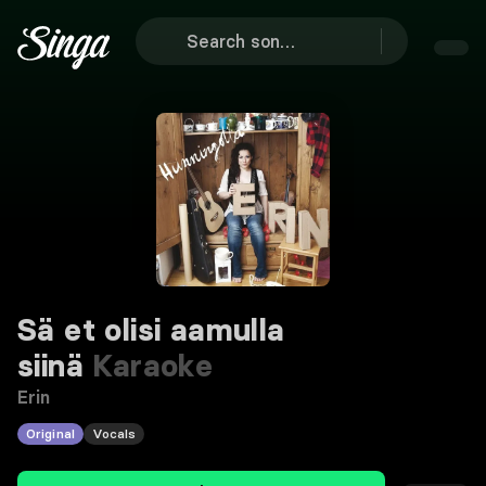
Sä et olisi aamulla
siinä
Karaoke
Erin
Original
Vocals