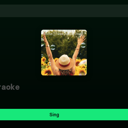
raoke
Sing