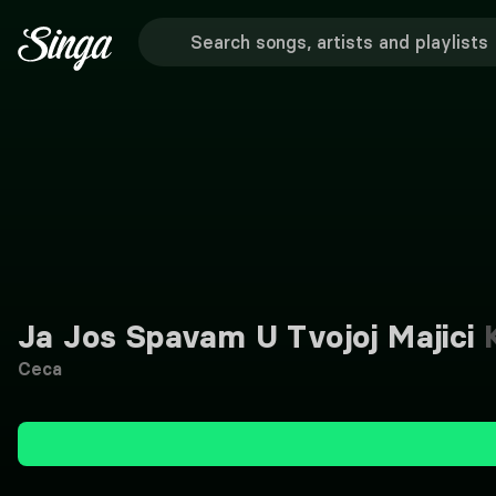
Ja Jos Spavam U Tvojoj Majici
K
Ceca