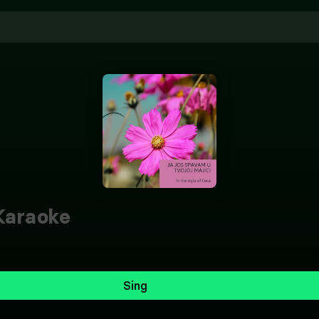
araoke
Sing