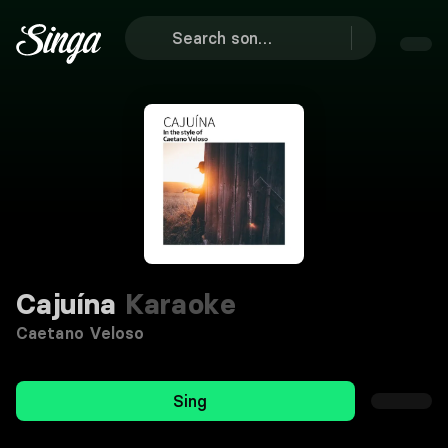
Cajuína
Karaoke
Caetano Veloso
Sing