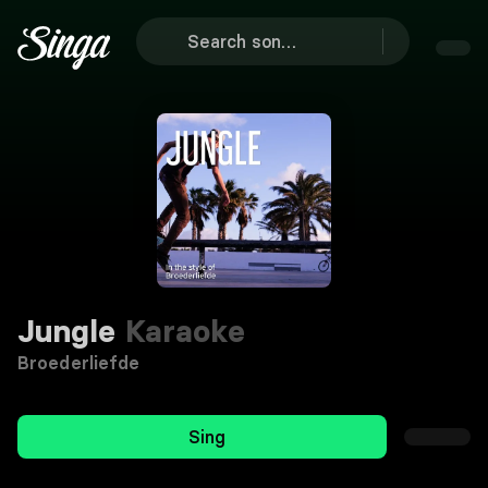
Jungle
Karaoke
Broederliefde
Sing