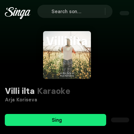
Villi ilta
Karaoke
Arja Koriseva
Sing