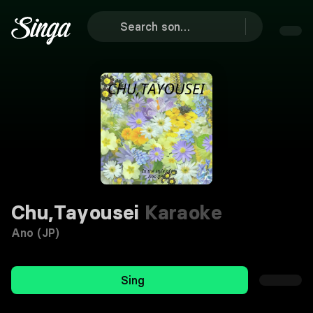
Chu,Tayousei
Karaoke
Ano (JP)
Sing