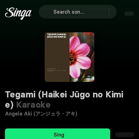
Tegami (Haikei Jūgo no Kimi
e)
Karaoke
Angela Aki (アンジェラ・アキ)
Sing