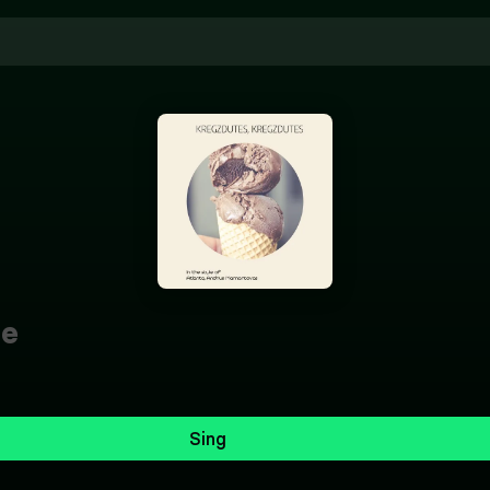
e
Sing