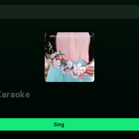
araoke
Sing