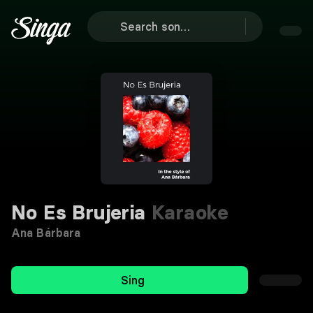
No Es Brujeria
Karaoke
Ana Bárbara
Sing