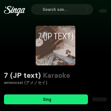
7 (JP text)
Karaoke
amenosei (アメノセイ)
Sing