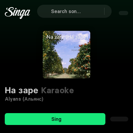
На заре
Karaoke
Alyans (Альянс)
Sing