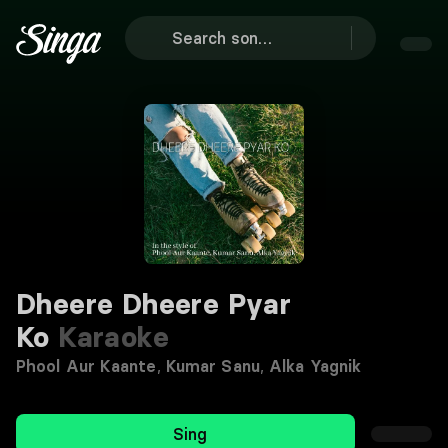
Dheere Dheere Pyar
Ko
Karaoke
Phool Aur Kaante
,
Kumar Sanu
,
Alka Yagnik
Sing