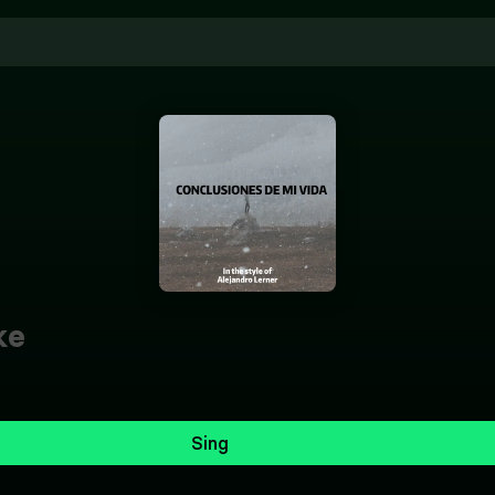
ke
Sing