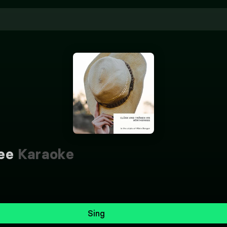
ee
Karaoke
Sing