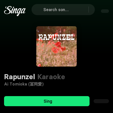
Rapunzel
Karaoke
Ai Tomioka (冨岡愛)
Sing