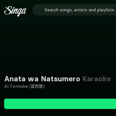
Anata wa Natsumero
Karaoke
Ai Tomioka (冨岡愛)