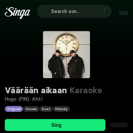
Väärään aikaan
Karaoke
Hugo (FIN)
,
Ahti
Original
Vocals
Duet
Melody
Sing