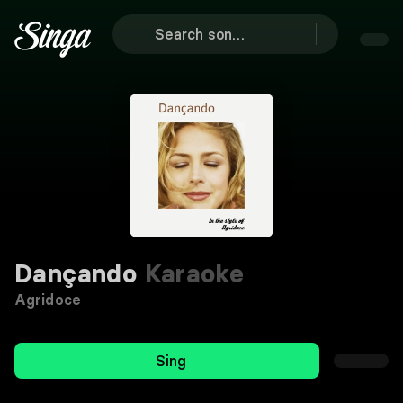
Dançando
Karaoke
Agridoce
Sing