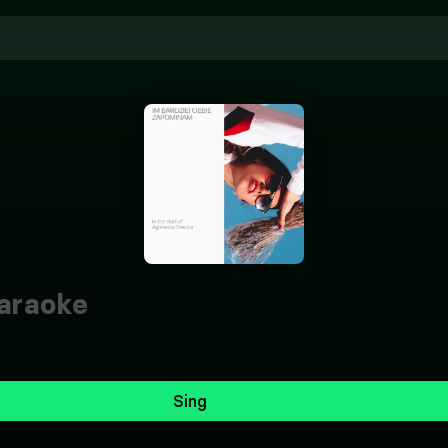
araoke
Sing