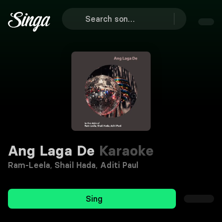
Ang Laga De
Karaoke
Ram-Leela
,
Shail Hada
,
Aditi Paul
Sing