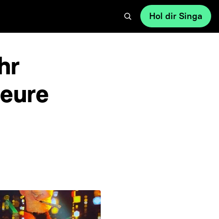
Hol dir Singa
hr
 eure