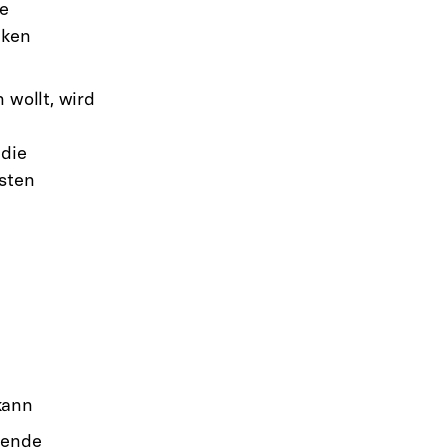
ne
nken
 wollt, wird
 die
sten
kann
bende