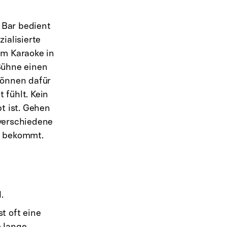
e Bar bedient
ialisierte
em Karaoke in
Bühne einen
önnen dafür
 fühlt. Kein
t ist. Gehen
 verschiedene
n bekommt.
.
t oft eine
e lange