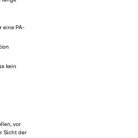
r eine PA-
tion
ss kein
len, vor
r Sicht der