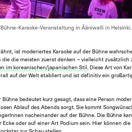
Bühne-Karaoke-Veranstaltung in Ääniwalli in Helsinki.
wähnt, ist moderiertes Karaoke auf der Bühne wahrschei
 die die meisten zuerst denken – vielleicht zusätzlich
 im koreanischen/japanischen Stil
. Diese Art von Ka
rall auf der Welt etabliert und ist definitiv ein großart
.
r Bühne bedeutet kurz gesagt, dass eine Person moderi
losen Ablauf des Abends sorgt. Sie kommt Songwüns
ngerInnen nacheinander auf der Bühne. Die Bühne kann
er Ecke oder auf einer Art Podium sein. Hier können di
ockstar zur Schau stellen.