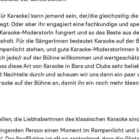
für Karaoke) kann jemand sein, der/die gleichzeitig di
egt. Oder aber ihr engagiert eine fachkundige und spez
s Karaoke-ModeratorIn fungiert und so das Beste aus d
usholt. Für die SängerInnen bedeutet Karaoke auf der 
penlicht stehen, und gute Karaoke-ModeratorInnen k
ich jede/r auf der Bühne willkommen und wertgeschätzt
ss diese Art von Karaoke in Bars und Clubs sehr belieb
nd Nachteile durch und schauen wir uns dann ein paar
raoke auf der Bühne an, damit ihr ein noch mehr Idee
 allen, die LiebhaberInnen des klassischen Karaoke sind
singenden Person einen Moment im Rampenlicht und is
l. Der Spaßfaktor ist oft so ansteckend, dass die Gäst