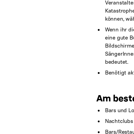
Veranstalte
Katastrophe,
können, wä
Wenn ihr di
eine gute B
Bildschirme
SängerInnen
bedeutet.
Benötigt ak
Am beste
Bars und Lo
Nachtclubs
Bars/Restau