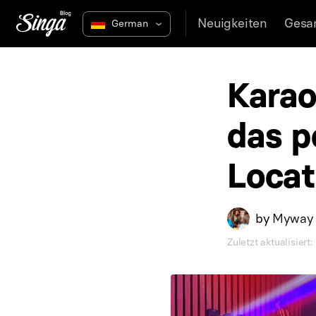
Neuigkeiten
Gesa
Karao
das p
Locat
by
Myway 
Zuletzt aktualisiert