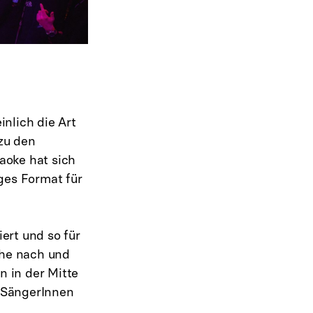
nlich die Art
 zu den
raoke hat sich
iges Format für
ert und so für
che nach und
 in der Mitte
e SängerInnen