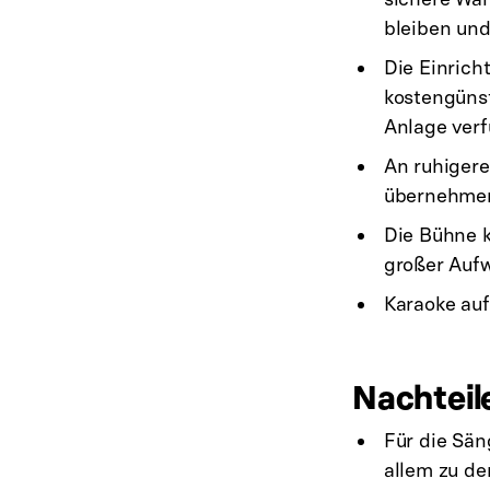
bleiben und
Die Einrich
kostengünst
Anlage verf
An ruhiger
übernehme
Die Bühne k
großer Aufw
Karaoke auf
Nachteil
Für die Sän
allem zu de