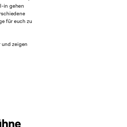
ll-in gehen
erschiedene
ge für euch zu
r und zeigen
ühne