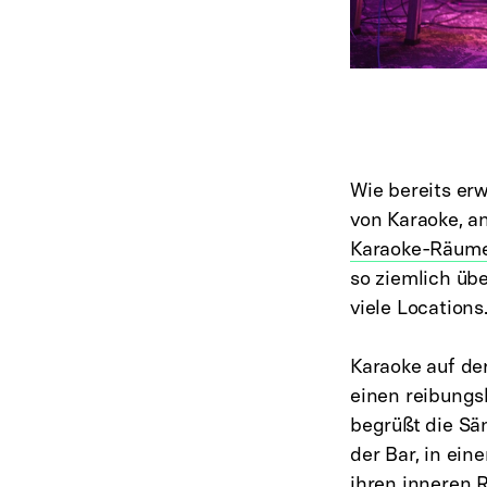
Wie bereits er
von Karaoke, an
Karaoke-Räumen
so ziemlich übe
viele Locations
Karaoke auf de
einen reibungs
begrüßt die Sä
der Bar, in ein
ihren inneren R